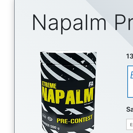
Napalm Pr
13
S
E