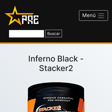
Saltar
al
contenido
Menú
Inferno Black -
Stacker2