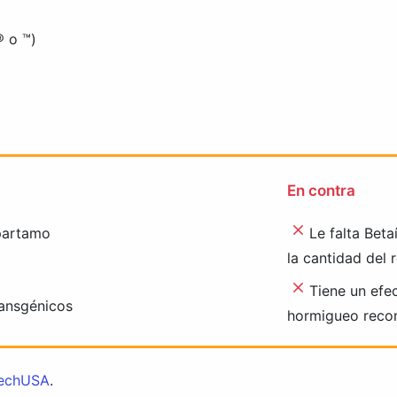
® o ™)
En contra
spartamo
Le falta Bet
la cantidad del
Tiene un efe
ransgénicos
hormigueo reco
oTechUSA
.