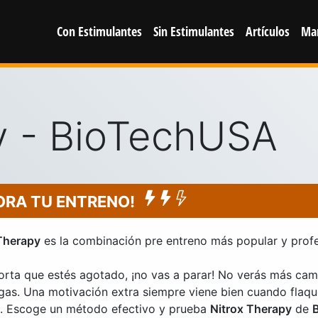
Con Estimulantes
Sin Estimulantes
Artículos
Ma
y - BioTechUSA
ORA TU ENTRENO!
Therapy
es la combinación pre entreno más popular y profe
rta que estés agotado, ¡no vas a parar! No verás más cami
as. Una motivación extra siempre viene bien cuando flaque
. Escoge un método efectivo y prueba
Nitrox Therapy
de