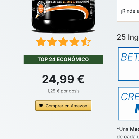
¡Rinde 
25 Ing
BET
TOP 24 ECONÓMICO
24,99 €
1,25 € por dosis
CRE
Comprar en Amazon
*Una
Mez
de cada 