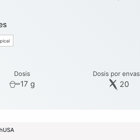
es
pical
Dosis
Dosis por enva
17 g
20
chUSA