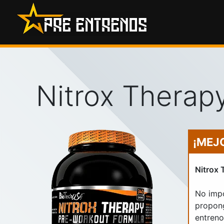
Saltar
al
contenido
Nitrox Therap
¡MEJ
Nitrox 
No impo
propong
entreno