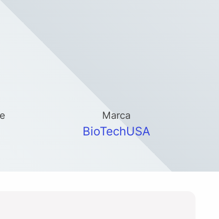
se
Marca
BioTechUSA