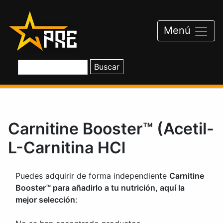
Saltar
al
contenido
Menú
Carnitine Booster™ (Acetil-
L-Carnitina HCl
Puedes adquirir de forma independiente
Carnitine
Booster™ para añadirlo a tu nutrición, aquí la
mejor selección
: