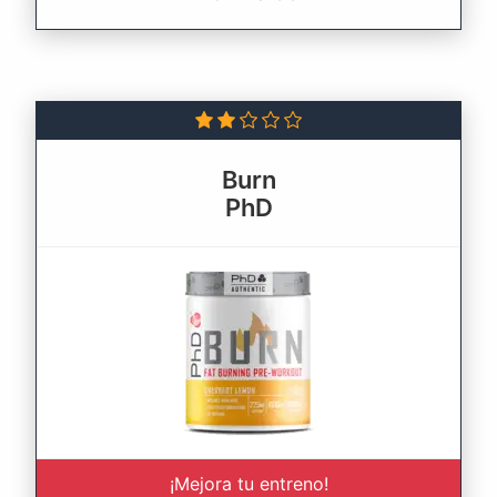
Burn
PhD
¡Mejora tu entreno!