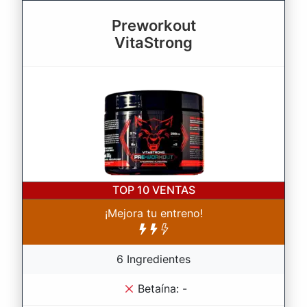
Preworkout
VitaStrong
TOP 10
VENTAS
¡Mejora tu entreno!
6 Ingredientes
Betaína: -