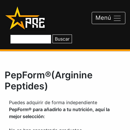
Saltar
al
contenido
Menú
PepForm®(Arginine
Peptides)
Puedes adquirir de forma independiente
PepForm® para añadirlo a tu nutrición, aquí la
mejor selección
: