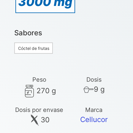
3000 mg
Sabores
Cóctel de frutas
Peso
Dosis
9 g
270 g
Dosis por envase
Marca
Cellucor
30