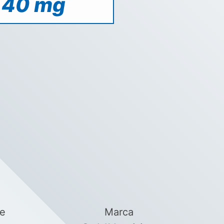
40 mg
se
Marca