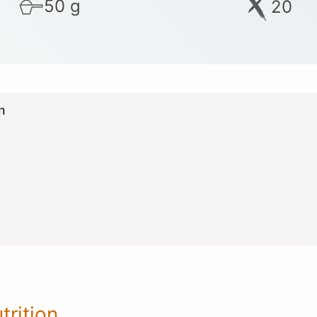
50 g
20
n
trition