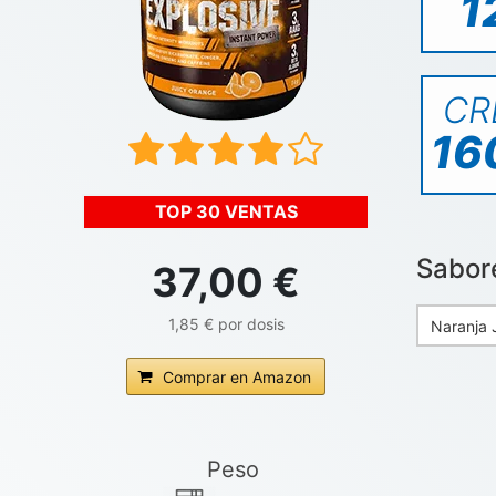
1
CR
16
TOP 30 VENTAS
Sabor
37,00 €
1,85 € por dosis
Naranja 
Comprar en Amazon
Peso