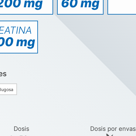
200 mg
60 mg
EATINA
00 mg
es
Jugosa
Dosis
Dosis por enva