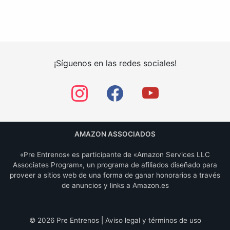
Navegación
de
entradas
¡Síguenos en las redes sociales!
AMAZON ASSOCIADOS
«Pre Entrenos» es participante de «Amazon Services LLC
Associates Program», un programa de afiliados diseñado para
proveer a sitios web de una forma de ganar honorarios a través
de anuncios y links a Amazon.es
© 2026
Pre Entrenos
|
Aviso legal y términos de uso