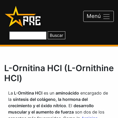
Saltar
al
contenido
Menú
L-Ornitina HCl (L-Ornithine
HCl)
La
L-Ornitina HCl
es un
aminoácido
encargado de
la
síntesis del colágeno, la hormona del
crecimiento y el óxido nítrico
. El
desarrollo
muscular y el aumento de fuerza
son dos de los