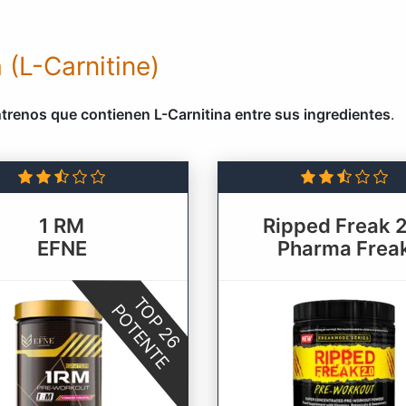
 (L-Carnitine)
ntrenos que contienen L-Carnitina entre sus ingredientes
.
1 RM
Ripped Freak 2
EFNE
Pharma Frea
TOP 26
POTENTE