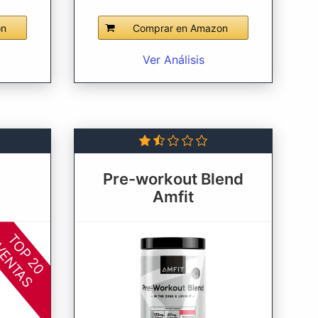
on
Comprar en Amazon
Ver Análisis
Pre-workout Blend
Amfit
TOP 20
ENTAS