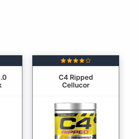
.0
C4 Ripped
k
Cellucor